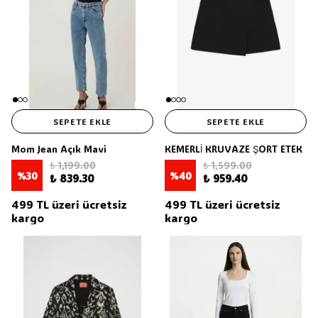
SEPETE EKLE
SEPETE EKLE
Mom Jean Açık Mavi
KEMERLİ KRUVAZE ŞORT ETEK
₺ 1,199.00
₺ 1,599.00
%
30
%
40
₺ 839.30
₺ 959.40
499 TL üzeri ücretsiz
499 TL üzeri ücretsiz
kargo
kargo