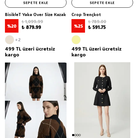
SEPETE EKLE
SEPETE EKLE
BisikleT Yaka Over Size Kazak
Crop Trençkot
₺ 1,099.99
₺ 789.00
%
20
%
25
₺ 879.99
₺ 591.75
+2
499 TL üzeri ücretsiz
499 TL üzeri ücretsiz
kargo
kargo