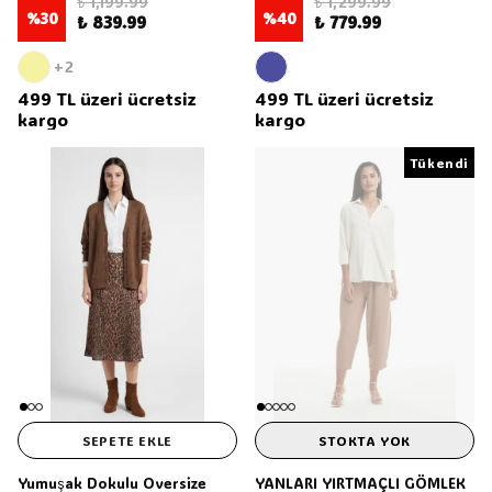
₺ 1,199.99
₺ 1,299.99
%
30
%
40
₺ 839.99
₺ 779.99
+2
499 TL üzeri ücretsiz
499 TL üzeri ücretsiz
kargo
kargo
Tükendi
SEPETE EKLE
STOKTA YOK
Yumuşak Dokulu Oversize
YANLARI YIRTMAÇLI GÖMLEK