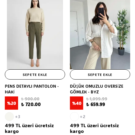
SEPETE EKLE
SEPETE EKLE
PENS DETAYLI PANTOLON -
DÜŞÜK OMUZLU OVERSİZE
HAKİ
GÖMLEK - BYZ
₺ 900.00
₺ 1,099.99
%
20
%
40
₺ 720.00
₺ 659.99
+3
+2
499 TL üzeri ücretsiz
499 TL üzeri ücretsiz
kargo
kargo