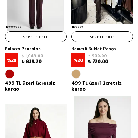
SEPETE EKLE
SEPETE EKLE
Palazzo Pantolon
Kemerli Buklet Panço
₺ 1,049.00
₺ 900.00
%
20
%
20
₺ 839.20
₺ 720.00
499 TL üzeri ücretsiz
499 TL üzeri ücretsiz
kargo
kargo