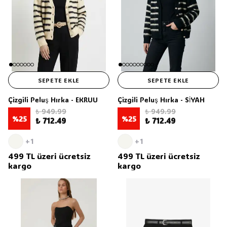
SEPETE EKLE
SEPETE EKLE
Çizgili Peluş Hırka - EKRUU
Çizgili Peluş Hırka - SİYAH
₺ 949.99
₺ 949.99
%
25
%
25
₺ 712.49
₺ 712.49
+1
+1
499 TL üzeri ücretsiz
499 TL üzeri ücretsiz
kargo
kargo