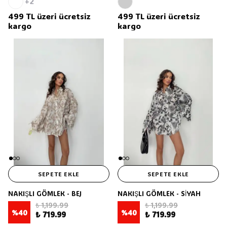
+2
499 TL üzeri ücretsiz
499 TL üzeri ücretsiz
kargo
kargo
SEPETE EKLE
SEPETE EKLE
NAKIŞLI GÖMLEK - BEJ
NAKIŞLI GÖMLEK - SİYAH
₺ 1,199.99
₺ 1,199.99
%
40
%
40
₺ 719.99
₺ 719.99