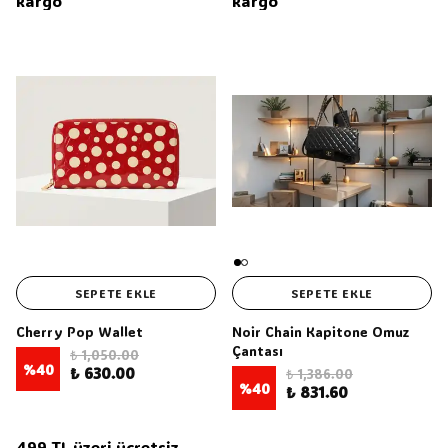
kargo
kargo
SEPETE EKLE
SEPETE EKLE
Cherry Pop Wallet
Noir Chain Kapitone Omuz
Çantası
₺ 1,050.00
%
40
₺ 630.00
₺ 1,386.00
%
40
₺ 831.60
499 TL üzeri ücretsiz