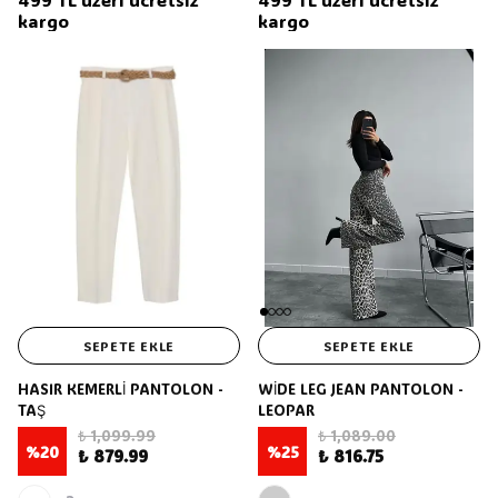
kargo
kargo
SEPETE EKLE
SEPETE EKLE
HASIR KEMERLİ PANTOLON -
WİDE LEG JEAN PANTOLON -
TAŞ
LEOPAR
₺ 1,099.99
₺ 1,089.00
%
20
%
25
₺ 879.99
₺ 816.75