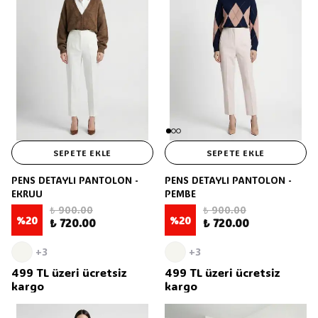
SEPETE EKLE
SEPETE EKLE
PENS DETAYLI PANTOLON -
PENS DETAYLI PANTOLON -
EKRUU
PEMBE
₺ 900.00
₺ 900.00
%
20
%
20
₺ 720.00
₺ 720.00
+3
+3
499 TL üzeri ücretsiz
499 TL üzeri ücretsiz
kargo
kargo