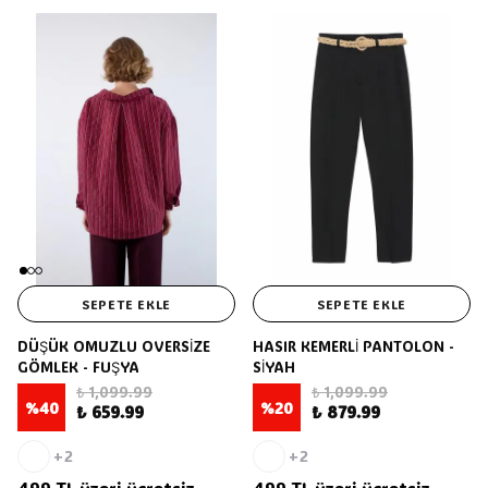
SEPETE EKLE
SEPETE EKLE
DÜŞÜK OMUZLU OVERSİZE
HASIR KEMERLİ PANTOLON -
GÖMLEK - FUŞYA
SİYAH
₺ 1,099.99
₺ 1,099.99
%
40
%
20
₺ 659.99
₺ 879.99
+2
+2
499 TL üzeri ücretsiz
499 TL üzeri ücretsiz