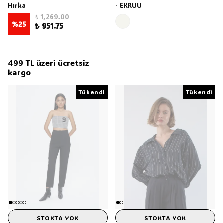
Hırka
- EKRUU
₺ 1,269.00
%
25
₺ 951.75
499 TL üzeri ücretsiz
kargo
Tükendi
Tükendi
Tükendi
STOKTA YOK
STOKTA YOK