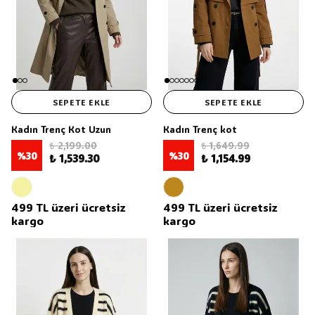
SEPETE EKLE
SEPETE EKLE
Kadın Trenç Kot Uzun
Kadın Trenç kot
₺ 2,199.00
₺ 1,649.99
%
30
%
30
₺ 1,539.30
₺ 1,154.99
499 TL üzeri ücretsiz
499 TL üzeri ücretsiz
kargo
kargo