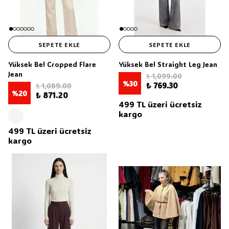
SEPETE EKLE
SEPETE EKLE
Yüksek Bel Cropped Flare
Yüksek Bel Straight Leg Jean
Jean
₺ 1,099.00
%
30
₺ 769.30
₺ 1,089.00
%
20
₺ 871.20
499 TL üzeri ücretsiz
kargo
499 TL üzeri ücretsiz
kargo