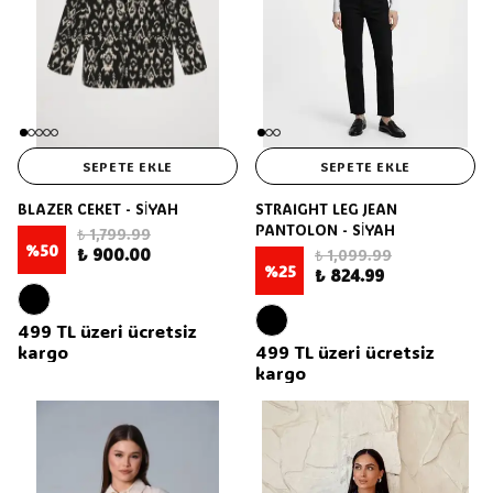
SEPETE EKLE
SEPETE EKLE
BLAZER CEKET - SİYAH
STRAIGHT LEG JEAN
PANTOLON - SİYAH
₺ 1,799.99
%
50
₺ 900.00
₺ 1,099.99
%
25
₺ 824.99
499 TL üzeri ücretsiz
kargo
499 TL üzeri ücretsiz
kargo