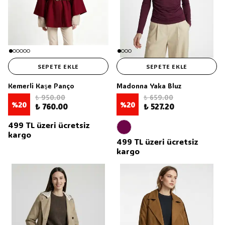
SEPETE EKLE
SEPETE EKLE
Kemerli Kaşe Panço
Madonna Yaka Bluz
₺ 950.00
₺ 659.00
%
20
%
20
₺ 760.00
₺ 527.20
499 TL üzeri ücretsiz
kargo
499 TL üzeri ücretsiz
kargo