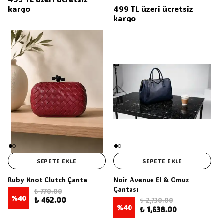
kargo
499 TL üzeri ücretsiz
kargo
SEPETE EKLE
SEPETE EKLE
Ruby Knot Clutch Çanta
Noir Avenue El & Omuz
Çantası
₺ 770.00
%
40
₺ 462.00
₺ 2,730.00
%
40
₺ 1,638.00