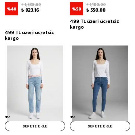
₺ 1,538.60
₺ 1,100.00
%
40
%
50
₺ 923.16
₺ 550.00
499 TL üzeri ücretsiz
kargo
499 TL üzeri ücretsiz
kargo
SEPETE EKLE
SEPETE EKLE