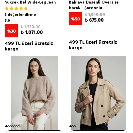
Yüksek Bel Wide-Leg Jean
Baklava Desenli Oversize
Kazak - Şardonlu
3 değerlendirme
₺ 1,349.99
%
50
₺ 675.00
5.0
₺ 1,530.00
%
30
₺ 1,071.00
499 TL üzeri ücretsiz
499 TL üzeri ücretsiz
kargo
kargo