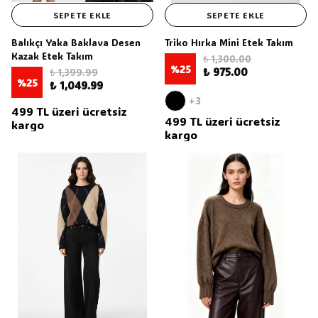
SEPETE EKLE
SEPETE EKLE
Balıkçı Yaka Baklava Desen
Triko Hırka Mini Etek Takım
Kazak Etek Takım
₺ 1,300.00
%
25
₺ 975.00
₺ 1,399.99
%
25
₺ 1,049.99
+3
499 TL üzeri ücretsiz
499 TL üzeri ücretsiz
kargo
kargo