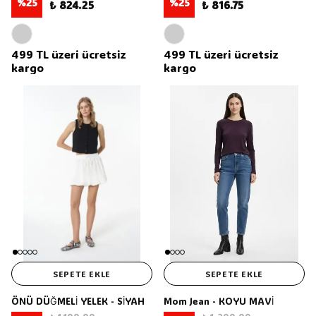
%
25
%
25
₺ 824.25
₺ 816.75
499 TL üzeri ücretsiz
499 TL üzeri ücretsiz
kargo
kargo
SEPETE EKLE
SEPETE EKLE
ÖNÜ DÜĞMELİ YELEK - SİYAH
Mom Jean - KOYU MAVİ