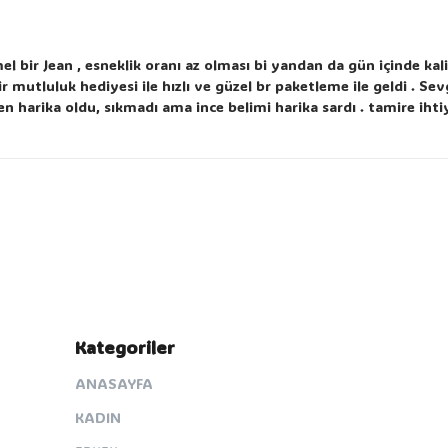
el bir Jean , esneklik oranı az olması bi yandan da gün içinde k
mutluluk hediyesi ile hızlı ve güzel br paketleme ile geldi . Sevg
n harika oldu, sıkmadı ama ince belimi harika sardı . tamire iht
Kategoriler
ANASAYFA
KADIN