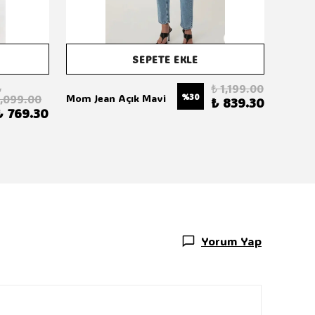
SEPETE EKLE
₺
₺ 1,199.00
Sunset
%
30
Mom Jean Açık Mavi
1,099.00
₺ 839.30
₺ 769.30
Yorum Yap