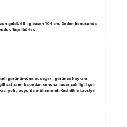
a uzun geldi. 68 kg basen 104 cm. Beden konusunda
udur. Teşekkürler.
aliteli görünümüne eş değer , görünce hayranı
ili satıcı en başından sonuna kadar çok ilgili çok
iyacı yok , boyu da mükemmel .Kesinlikle tavsiye