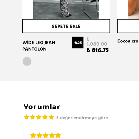
SEPETE EKLE
₺
90.00
Cocoa cro
WİDE LEG JEAN
%
25
1,089.00
PANTOLON
₺ 816.75
Yorumlar
3 değerlendirmeye göre