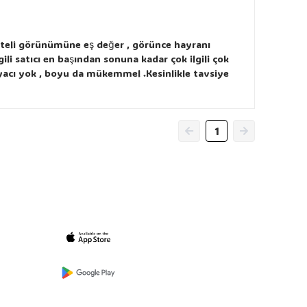
aliteli görünümüne eş değer , görünce hayranı
ili satıcı en başından sonuna kadar çok ilgili çok
iyacı yok , boyu da mükemmel .Kesinlikle tavsiye
1