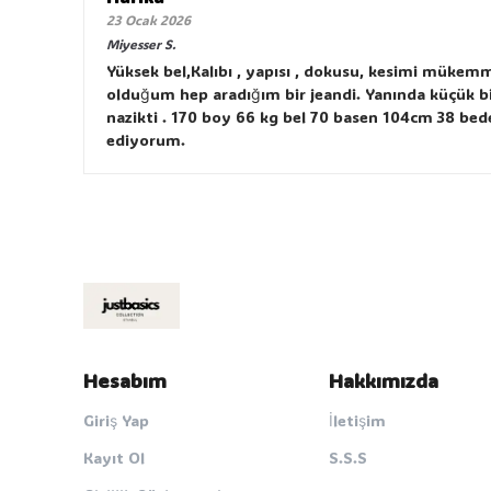
23 Ocak 2026
Miyesser
S.
Yüksek bel,Kalıbı , yapısı , dokusu, kesimi mükemm
olduğum hep aradığım bir jeandi. Yanında küçük bir 
nazikti . 170 boy 66 kg bel 70 basen 104cm 38 bede
ediyorum.
Hesabım
Hakkımızda
Giriş Yap
İletişim
Kayıt Ol
S.S.S