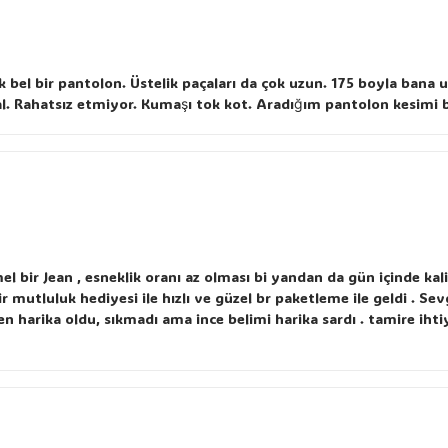
ek bel bir pantolon. Üstelik paçaları da çok uzun. 175 boyla ban
eal. Rahatsız etmiyor. Kumaşı tok kot. Aradığım pantolon kesimi b
el bir Jean , esneklik oranı az olması bi yandan da gün içinde k
mutluluk hediyesi ile hızlı ve güzel br paketleme ile geldi . Sevg
n harika oldu, sıkmadı ama ince belimi harika sardı . tamire iht