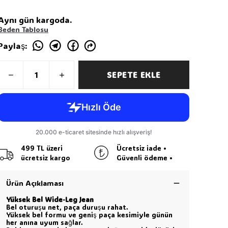
Aynı gün kargoda.
Beden Tablosu
Paylaş
:
SEPETE EKLE
499 TL üzeri
Ücretsiz iade •
ücretsiz kargo
Güvenli ödeme •
Ürün Açıklaması
Yüksek Bel Wide-Leg Jean
Bel oturuşu net, paça duruşu rahat.
Yüksek bel formu ve geniş paça kesimiyle günün
her anına uyum sağlar.