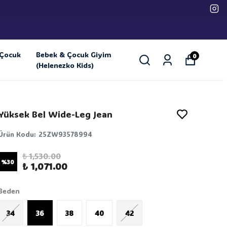
Çocuk
Bebek & Çocuk Giyim
0
(Helenezko Kids)
Yüksek Bel Wide-Leg Jean
Ürün Kodu
:
25ZW93578994
₺ 1,530.00
%
30
₺ 1,071.00
Beden
34
36
38
40
42