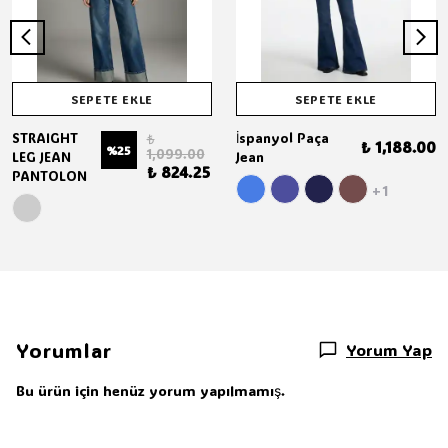
SEPETE EKLE
SEPETE EKLE
STRAIGHT
İspanyol Paça
₺
₺ 1,188.00
%
25
1,099.00
LEG JEAN
Jean
₺ 824.25
PANTOLON
+1
Yorumlar
Yorum Yap
Bu ürün için henüz yorum yapılmamış.