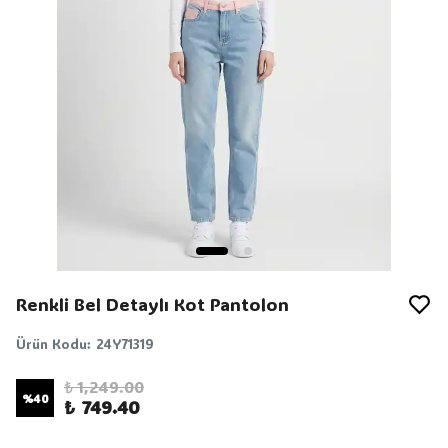
Renkli Bel Detaylı Kot Pantolon
Ürün Kodu
:
24Y71319
₺ 1,249.00
%
40
₺ 749.40