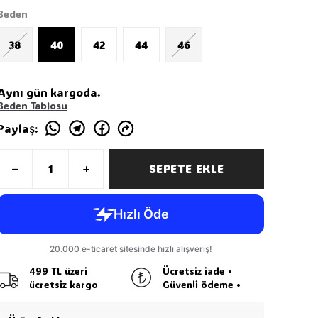
Beden
38
40
42
44
46
Aynı gün kargoda.
Beden Tablosu
Paylaş
:
SEPETE EKLE
499 TL üzeri
Ücretsiz iade •
ücretsiz kargo
Güvenli ödeme •