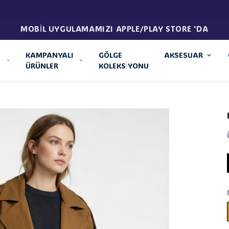
499 TL ÜZERI ÜCR
KAMPANYALI
GÖLGE
AKSESUAR
ÜRÜNLER
KOLEKSİYONU