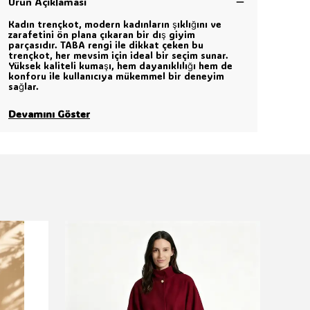
Ürün Açıklaması
Kadın trençkot, modern kadınların şıklığını ve
zarafetini ön plana çıkaran bir dış giyim
parçasıdır. TABA rengi ile dikkat çeken bu
trençkot, her mevsim için ideal bir seçim sunar.
Yüksek kaliteli kumaşı, hem dayanıklılığı hem de
konforu ile kullanıcıya mükemmel bir deneyim
sağlar.
Devamını Göster