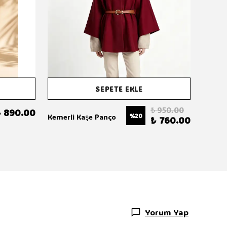
SEPETE EKLE
₺ 950.00
 890.00
Scarlet
%
20
Kemerli Kaşe Panço
₺ 760.00
Yorum Yap