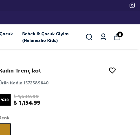
ETSIZ KARGO
Çocuk
Bebek & Çocuk Giyim
0
(Helenezko Kids)
Kadın Trenç kot
Ürün Kodu
:
1572589640
₺ 1,649.99
%
30
₺ 1,154.99
Renk