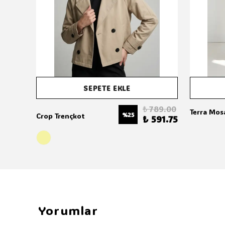
SEPETE EKLE
00.00
₺ 789.00
Terra Mos
%
25
Crop Trençkot
20.00
₺ 591.75
Yorumlar