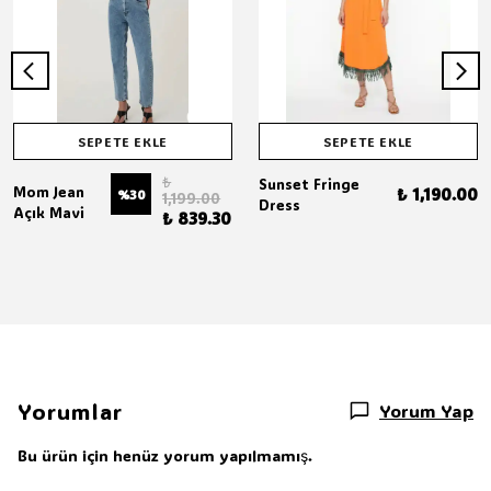
SEPETE EKLE
SEPETE EKLE
₺
Sunset Fringe
Mom Jean
₺ 1,190.00
%
30
1,199.00
Dress
Açık Mavi
₺ 839.30
Yorumlar
Yorum Yap
Bu ürün için henüz yorum yapılmamış.