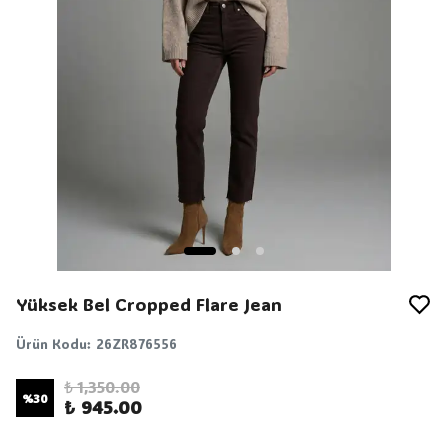
Yüksek Bel Cropped Flare Jean
Ürün Kodu
:
26ZR876556
₺ 1,350.00
%
30
₺ 945.00