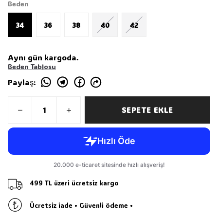
Beden
34
36
38
40
42
Aynı gün kargoda.
Beden Tablosu
Paylaş
:
SEPETE EKLE
499 TL üzeri ücretsiz kargo
Ücretsiz iade • Güvenli ödeme •