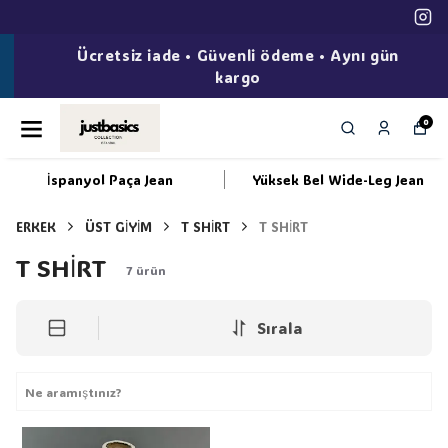
Ücretsiz iade • Güvenli ödeme • Aynı gün
kargo
0
İspanyol Paça Jean
Yüksek Bel Wide-Leg Jean
ERKEK
ÜST GİYİM
T SHİRT
T SHİRT
T SHİRT
7
ürün
Sırala