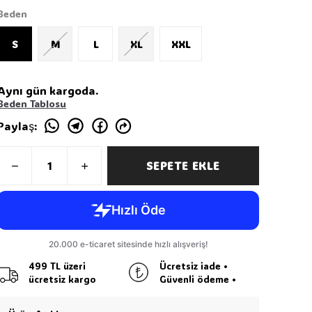
Beden
S
M
L
XL
XXL
Aynı gün kargoda.
Beden Tablosu
Paylaş
:
SEPETE EKLE
499 TL üzeri
Ücretsiz iade •
ücretsiz kargo
Güvenli ödeme •