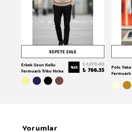
SEPETE EKLE
₺ 1,179.00
Erkek Uzun Kollu
Polo Yaka
%
35
₺ 766.35
Fermuarlı Triko Hırka
Fermuarlı 
Yorumlar