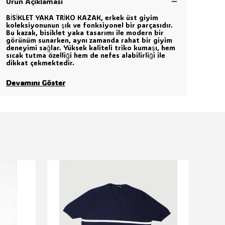
Ürün Açıklaması
BİSİKLET YAKA TRİKO KAZAK, erkek üst giyim
koleksiyonunun şık ve fonksiyonel bir parçasıdır.
Bu kazak, bisiklet yaka tasarımı ile modern bir
görünüm sunarken, aynı zamanda rahat bir giyim
deneyimi sağlar. Yüksek kaliteli triko kumaşı, hem
sıcak tutma özelliği hem de nefes alabilirliği ile
dikkat çekmektedir.
Devamını Göster