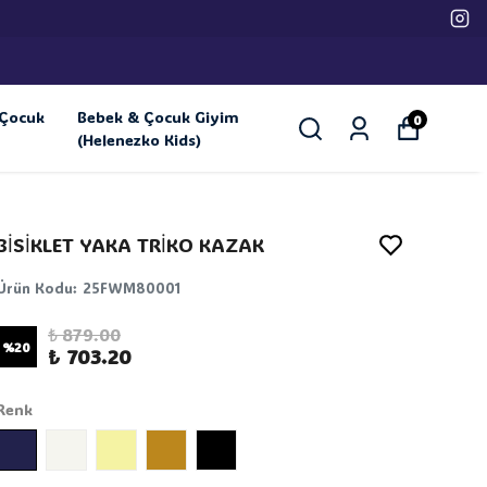
Çocuk
Bebek & Çocuk Giyim
0
(Helenezko Kids)
BİSİKLET YAKA TRİKO KAZAK
Ürün Kodu
:
25FWM80001
₺ 879.00
%
20
₺ 703.20
Renk