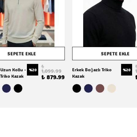
SEPETE EKLE
SEPETE EKLE
₺
 Uzun Kollu -
Erkek Boğazlı Triko
%
20
%
20
1,099.99
Triko Kazak
Kazak
₺ 879.99