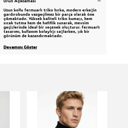
Ürün Açıklaması
Uzun kollu fermuarlı triko hırka, modern erkeğin
gardırobunda vazgeçilmez bir parça olarak öne
çıkmaktadır. Yüksek kaliteli triko kumaşı, hem
sıcak tutma hem de hafiflik sunarak, mevsim
geçişlerinde ideal bir seçenek oluşturur. Fermuarlı
tasarımı, kullanım kolaylığı sağlarken, şık bir
görünüm de kazandırmaktadır.
Devamını Göster