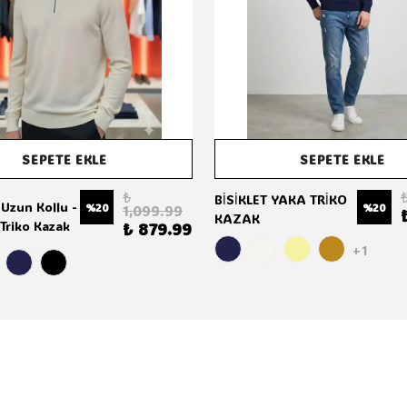
SEPETE EKLE
SEPETE EKLE
₺
BİSİKLET YAKA TRİKO
 Uzun Kollu -
%
20
%
20
1,099.99
KAZAK
Triko Kazak
₺ 879.99
+1