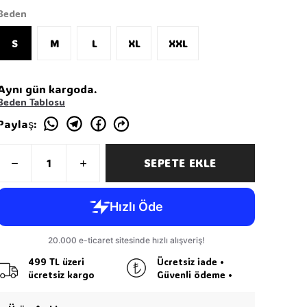
Beden
S
M
L
XL
XXL
Aynı gün kargoda.
Beden Tablosu
Paylaş
:
SEPETE EKLE
499 TL üzeri
Ücretsiz iade •
ücretsiz kargo
Güvenli ödeme •