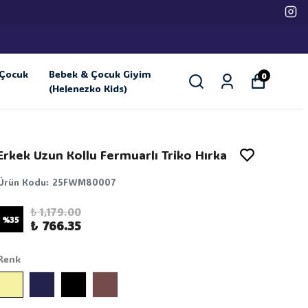
Çocuk
Bebek & Çocuk Giyim
0
(Helenezko Kids)
Erkek Uzun Kollu Fermuarlı Triko Hırka
Ürün Kodu
:
25FWM80007
₺ 1,179.00
%
35
₺ 766.35
Renk