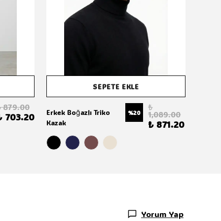
SEPETE EKLE
₺ 879.00
₺
Erkek Boğazlı Triko
%
20
1,089.00
₺ 703.20
Kazak
₺ 871.20
Yorum Yap