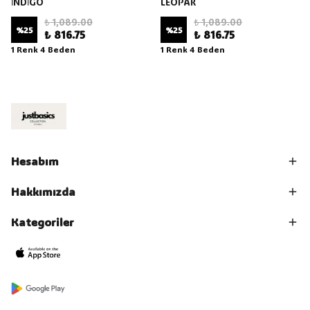
İNDİGO
LEOPAR
₺ 1,089.00
₺ 1,089.00
%
25
%
25
₺ 816.75
₺ 816.75
1 Renk 4 Beden
1 Renk 4 Beden
Hesabım
Hakkımızda
Kategoriler