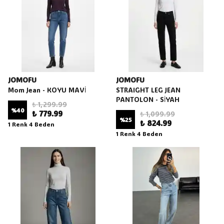
JOMOFU
JOMOFU
Mom Jean - KOYU MAVİ
STRAIGHT LEG JEAN
PANTOLON - SİYAH
₺ 1,299.99
%
40
₺ 779.99
₺ 1,099.99
%
25
₺ 824.99
1 Renk 4 Beden
1 Renk 4 Beden