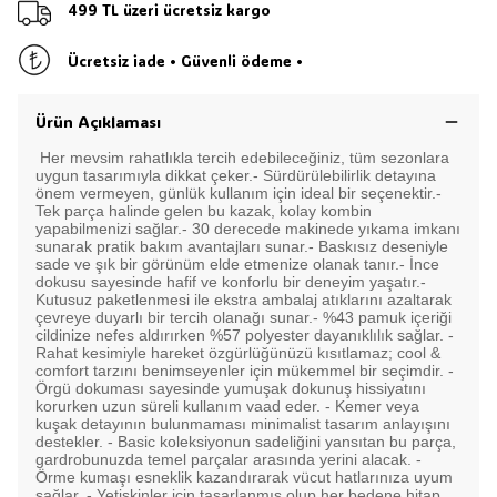
499 TL üzeri ücretsiz kargo
Ücretsiz iade • Güvenli ödeme •
Ürün Açıklaması
Her mevsim rahatlıkla tercih edebileceğiniz, tüm sezonlara
uygun tasarımıyla dikkat çeker.- Sürdürülebilirlik detayına
önem vermeyen, günlük kullanım için ideal bir seçenektir.-
Tek parça halinde gelen bu kazak, kolay kombin
yapabilmenizi sağlar.- 30 derecede makinede yıkama imkanı
sunarak pratik bakım avantajları sunar.- Baskısız deseniyle
sade ve şık bir görünüm elde etmenize olanak tanır.- İnce
dokusu sayesinde hafif ve konforlu bir deneyim yaşatır.-
Kutusuz paketlenmesi ile ekstra ambalaj atıklarını azaltarak
çevreye duyarlı bir tercih olanağı sunar.- %43 pamuk içeriği
cildinize nefes aldırırken %57 polyester dayanıklılık sağlar. -
Rahat kesimiyle hareket özgürlüğünüzü kısıtlamaz; cool &
comfort tarzını benimseyenler için mükemmel bir seçimdir. -
Örgü dokuması sayesinde yumuşak dokunuş hissiyatını
korurken uzun süreli kullanım vaad eder. - Kemer veya
kuşak detayının bulunmaması minimalist tasarım anlayışını
destekler. - Basic koleksiyonun sadeliğini yansıtan bu parça,
gardrobunuzda temel parçalar arasında yerini alacak. -
Örme kumaşı esneklik kazandırarak vücut hatlarınıza uyum
sağlar. - Yetişkinler için tasarlanmış olup her bedene hitap