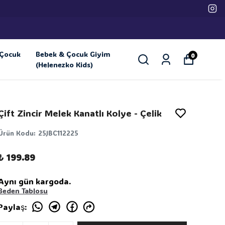
Çocuk
Bebek & Çocuk Giyim
0
(Helenezko Kids)
Çift Zincir Melek Kanatlı Kolye - Çelik
Ürün Kodu
:
25JBC112225
₺ 199.89
Aynı gün kargoda.
Beden Tablosu
Paylaş
: