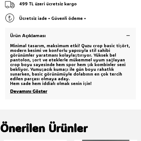
499 TL üzeri ücretsiz kargo
Ücretsiz iade • Güvenli ödeme •
Ürün Açıklaması
Minimal tasarım, maksimum etki! Quzu crop basic tişört,
modern kesimi ve konforlu yapısıyla stil sahibi
görünümler yaratmanı kolaylaştırıyor. Yüksek bel
pantolon, şort ve eteklerle mükemmel uyum sağlayan
crop boyu sayesinde hem spor hem şık kombinler seni
bekliyor. Yumuşacık kumaşı ile gün boyu rahatlık
sunarken, basic görünümüyle dolabının en çok tercih
edilen parçası olmaya aday.
Hem sade hem iddialı olmak senin işin!
Devamını Göster
Önerilen Ürünler